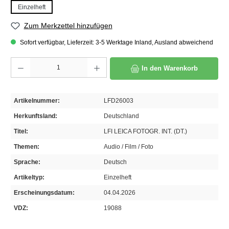
Einzelheft
Zum Merkzettel hinzufügen
Sofort verfügbar, Lieferzeit: 3-5 Werktage Inland, Ausland abweichend
Produkt Anzahl: Gib den gewünschten Wert ein oder benutze die Schaltflächen um die A
In den Warenkorb
Artikelnummer:
LFD26003
Herkunftsland:
Deutschland
Titel:
LFI LEICA FOTOGR. INT. (DT.)
Themen:
Audio / Film / Foto
Sprache:
Deutsch
Artikeltyp:
Einzelheft
Erscheinungsdatum:
04.04.2026
VDZ:
19088