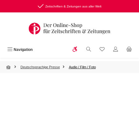
Zum Hauptinhalt springen
Zeitschriften & Zeitungen aus aller Welt
Werkzeugleiste anzeigen
Du hast 0 Produkte
Navigation
Deutschsprachige Presse
Audio / Film / Foto
Bildergalerie überspringen