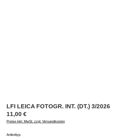
LFI LEICA FOTOGR. INT. (DT.) 3/2026
Regulärer Preis:
11,00 €
Preise inkl. MwSt. zzgl. Versandkosten
auswählen
Artikeltyp