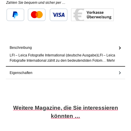
Zahlen Sie bequem und sicher per …
Benutzerdefiniertes Bild 1
Benutzerdefiniertes Bild 2
Benutzerdefiniertes Bild 3
Beschreibung
LFI – Leica Fotografie International (deutsche Ausgabe)LFI – Leica
Fotografie International zählt zu den bedeutendsten Fotom…
Mehr
Eigenschaften
Produktgalerie überspringen
Weitere Magazine, die Sie interessieren
könnten …