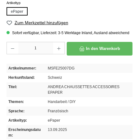
auswählen
Artikeltyp
ePaper
Zum Merkzettel hinzufügen
Sofort verfügbar, Lieferzeit: 3-5 Werktage Inland, Ausland abweichend
Produkt Anzahl: Gib den gewünschten Wert ein oder benutze die Schaltflächen um die A
In den Warenkorb
Artikelnummer:
MSFE25007DG
Herkunftsland:
Schweiz
Titel:
ANDREA CHAUSSETTES ACCESSOIRES
EPAPER
Themen:
Handarbeit / DIY
Sprache:
Französisch
Artikeltyp:
ePaper
Erscheinungsdatu
13.09.2025
m: