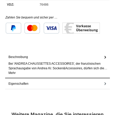
VDZ:
76486
Zahlen Sie bequem und sicher per …
Benutzerdefiniertes Bild 1
Benutzerdefiniertes Bild 2
Benutzerdefiniertes Bild 3
Beschreibung
Bei 'ANDREA CHAUSSETTES ACCESSOIRES', der französischen
Sprachausgabe von Andrea Kr. Socken&Accessoires, dürfen sich die…
Mehr
Eigenschaften
Produktgalerie überspringen
Weitere Magazine, die Sie interessieren