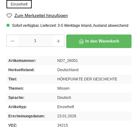
Einzelheft
Zum Merkzettel hinzufügen
Sofort verfügbar, Lieferzeit: 3-5 Werktage Inland, Ausland abweichend
Produkt Anzahl: Gib den gewünschten Wert ein oder benutze die Schaltflächen um die A
In den Warenkorb
Artikelnummer:
ND7_26001
Herkunftsland:
Deutschland
Titel:
HÖHEPUNKTE DER GESCHICHTE
Themen:
Wissen
Sprache:
Deutsch
Artikeltyp:
Einzelheft
Erscheinungsdatum:
23.01.2026
VDZ:
34215