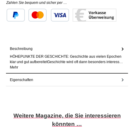
Zahlen Sie bequem und sicher per …
Benutzerdefiniertes Bild 1
Benutzerdefiniertes Bild 2
Benutzerdefiniertes Bild 3
Beschreibung
HÖHEPUNKTE DER GESCHICHTE: Geschichte aus vielen Epochen
klar und gut aufbereitetGeschichte wird oft dann besonders interess…
Mehr
Eigenschaften
Produktgalerie überspringen
Weitere Magazine, die Sie interessieren
könnten …