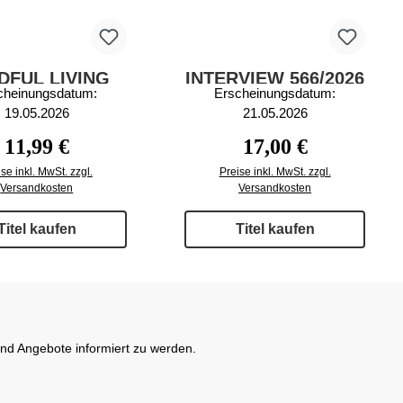
DFUL LIVING
INTERVIEW 566/2026
cheinungsdatum:
Erscheinungsdatum:
2/2026
19.05.2026
21.05.2026
Regulärer Preis:
Regulärer Preis:
11,99 €
17,00 €
se inkl. MwSt. zzgl.
Preise inkl. MwSt. zzgl.
Versandkosten
Versandkosten
Titel kaufen
Titel kaufen
und Angebote informiert zu werden.