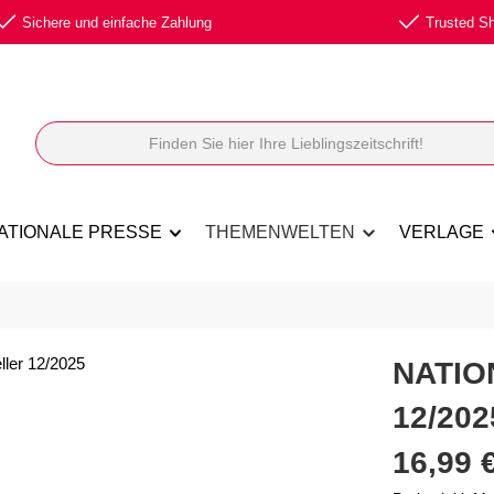
Sichere und einfache Zahlung
Trusted Sho
ATIONALE PRESSE
THEMENWELTEN
VERLAGE
NATIO
12/202
Regulärer Prei
16,99 