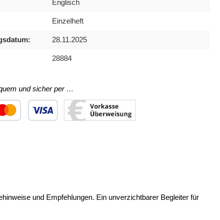
Englisch
Einzelheft
gsdatum:
28.11.2025
28884
equem und sicher per …
ertes Bild 1
utzerdefiniertes Bild 2
Benutzerdefiniertes Bild 3
ehinweise und Empfehlungen. Ein unverzichtbarer Begleiter für