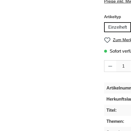
Preise inkl. M
ausw
Artikeltyp
Einzelheft
Zum Merk
Sofort verf
Produkt Anzahl
Artikelnum
Herkunftsla
Titel:
Themen: