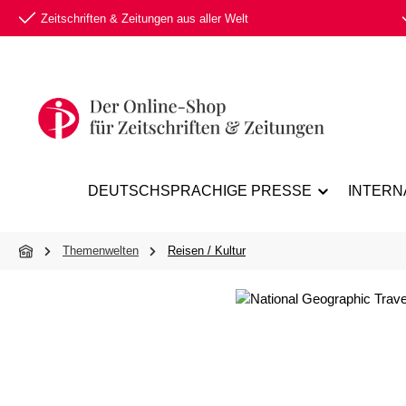
Zeitschriften & Zeitungen aus aller Welt
 Hauptinhalt springen
Zur Suche springen
Zur Hauptnavigation springen
DEUTSCHSPRACHIGE PRESSE
INTERN
Themenwelten
Reisen / Kultur
Bildergalerie überspringen