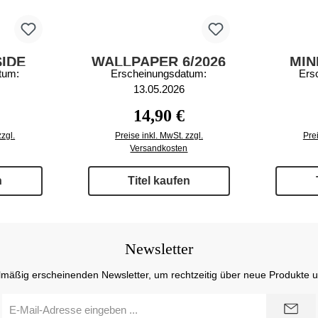
SIDE
WALLPAPER 6/2026
MIN
tum:
Erscheinungsdatum:
Ers
6
13.05.2026
 Preis:
Regulärer Preis:
14,90 €
zzgl.
Preise inkl. MwSt. zzgl.
Prei
Versandkosten
n
Titel kaufen
Newsletter
lmäßig erscheinenden Newsletter, um rechtzeitig über neue Produkte 
E-
Mail-