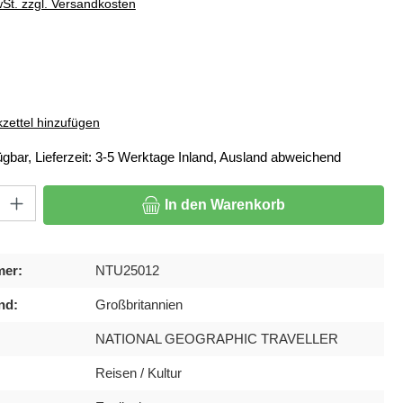
wSt. zzgl. Versandkosten
ählen
zettel hinzufügen
ügbar, Lieferzeit: 3-5 Werktage Inland, Ausland abweichend
: Gib den gewünschten Wert ein oder benutze die Schaltflächen um di
In den Warenkorb
mer:
NTU25012
nd:
Großbritannien
NATIONAL GEOGRAPHIC TRAVELLER
Reisen / Kultur