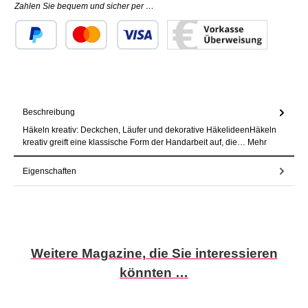
Zahlen Sie bequem und sicher per …
Benutzerdefiniertes Bild 1
Benutzerdefiniertes Bild 2
Benutzerdefiniertes Bild 3
Beschreibung
Häkeln kreativ: Deckchen, Läufer und dekorative HäkelideenHäkeln
kreativ greift eine klassische Form der Handarbeit auf, die…
Mehr
Eigenschaften
Produktgalerie überspringen
Weitere Magazine, die Sie interessieren
könnten …