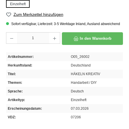
Einzelheft
Zum Merkzettel hinzufügen
Sofort verfügbar, Lieferzeit: 3-5 Werktage Inland, Ausland abweichend
Produkt Anzahl: Gib den gewünschten Wert ein oder benutze die Schaltflächen um die A
In den Warenkorb
Artikelnummer:
O05_26002
Herkunftsland:
Deutschland
Titel:
HÄKELN KREATIV
Themen:
Handarbeit / DIY
Sprache:
Deutsch
Artikeltyp:
Einzelheft
Erscheinungsdatum:
07.03.2026
VDZ:
07206