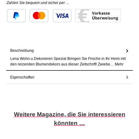
Zahlen Sie bequem und sicher per …
Benutzerdefiniertes Bild 1
Benutzerdefiniertes Bild 2
Benutzerdefiniertes Bild 3
Beschreibung
Lena Wohn.u.Dekorieren Spezial Bringen Sie Frische in Ihr Heim mit
den reizenden Blumendekors aus dieser Zeitschrift! Zwiebe…
Mehr
Eigenschaften
Produktgalerie überspringen
Weitere Magazine, die Sie interessieren
könnten …