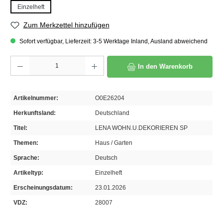
Einzelheft
Zum Merkzettel hinzufügen
Sofort verfügbar, Lieferzeit: 3-5 Werktage Inland, Ausland abweichend
Produkt Anzahl: Gib den gewünschten Wert ein oder benutze die Schaltflächen um die A
In den Warenkorb
Artikelnummer:
O0E26204
Herkunftsland:
Deutschland
Titel:
LENA WOHN.U.DEKORIEREN SP
Themen:
Haus / Garten
Sprache:
Deutsch
Artikeltyp:
Einzelheft
Erscheinungsdatum:
23.01.2026
VDZ:
28007