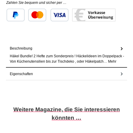
Zahlen Sie bequem und sicher per …
Benutzerdefiniertes Bild 1
Benutzerdefiniertes Bild 2
Benutzerdefiniertes Bild 3
Beschreibung
Häkel Bundle! 2 Hefte zum Sonderpreis ! Häckelideen im Doppelpack -
Von Küchenutensilien bis zur Tischdeko , oder Häkelpatch…
Mehr
Eigenschaften
Produktgalerie überspringen
Weitere Magazine, die Sie interessieren
könnten …