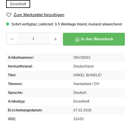
Einzelheft
Zum Merkzettel hinzufügen
Sofort verfügbar, Lieferzeit: 3-5 Werktage Inland, Ausland abweichend
Produkt Anzahl: Gib den gewünschten Wert ein oder benutze die Schaltflächen um die A
In den Warenkorb
Artikelnummer:
O0V26001
Herkunftsland:
Deutschland
Titel:
HÄKEL BUNDLE!
Themen:
Handarbeit / DIY
Sprache:
Deutsch
Artikeltyp:
Einzelheft
Erscheinungsdatum:
07.02.2026
VDZ:
32435