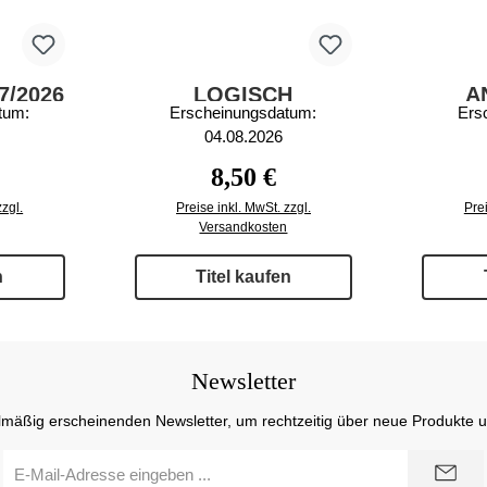
7/2026
LOGISCH
A
tum:
Erscheinungsdatum:
Ers
AUSMALEN UND
04.08.2026
ZEICHNEN 73/2026
r Preis:
Regulärer Preis:
8,50 €
zzgl.
Preise inkl. MwSt. zzgl.
Prei
Versandkosten
n
Titel kaufen
Newsletter
lmäßig erscheinenden Newsletter, um rechtzeitig über neue Produkte 
E-
Mail-