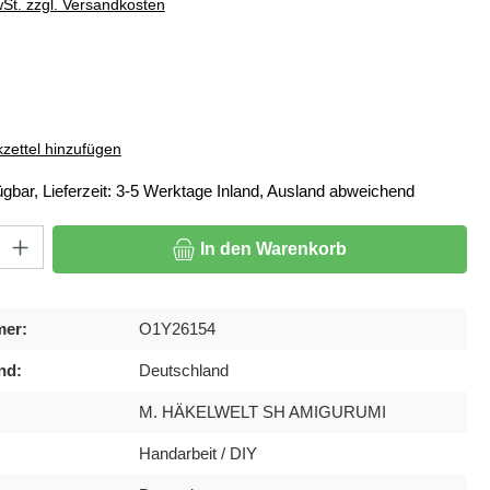
wSt. zzgl. Versandkosten
ählen
zettel hinzufügen
ügbar, Lieferzeit: 3-5 Werktage Inland, Ausland abweichend
: Gib den gewünschten Wert ein oder benutze die Schaltflächen um di
In den Warenkorb
mer:
O1Y26154
nd:
Deutschland
M. HÄKELWELT SH AMIGURUMI
Handarbeit / DIY