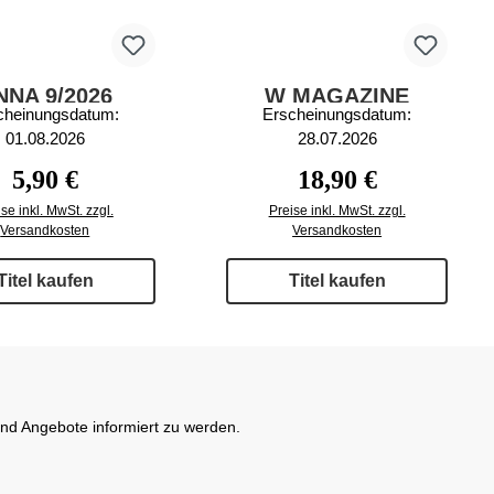
NNA 9/2026
W MAGAZINE
cheinungsdatum:
Erscheinungsdatum:
65/2026
01.08.2026
28.07.2026
Regulärer Preis:
Regulärer Preis:
5,90 €
18,90 €
se inkl. MwSt. zzgl.
Preise inkl. MwSt. zzgl.
Versandkosten
Versandkosten
Titel kaufen
Titel kaufen
und Angebote informiert zu werden.