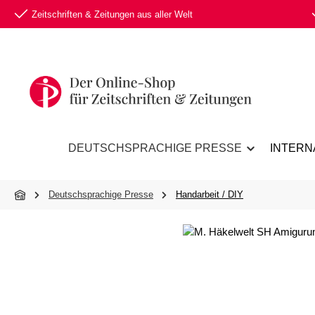
Zeitschriften & Zeitungen aus aller Welt
 Hauptinhalt springen
Zur Suche springen
Zur Hauptnavigation springen
DEUTSCHSPRACHIGE PRESSE
INTERN
Deutschsprachige Presse
Handarbeit / DIY
Bildergalerie überspringen