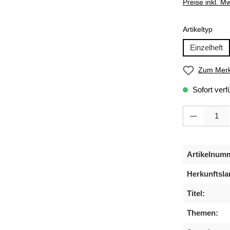
Preise inkl. M
ausw
Artikeltyp
Einzelheft
Zum Merk
Sofort verf
Produkt Anzahl
Artikelnum
Herkunftsla
Titel:
Themen: