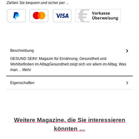
Zahlen Sie bequem und sicher per …
Benutzerdefiniertes Bild 1
Benutzerdefiniertes Bild 2
Benutzerdefiniertes Bild 3
Beschreibung
GESUND SEIN!: Magazin für Ernährung, Gesundheit und
Wohlbefinden im AlltagGesundheit zeigt sich vor allem im Alltag. Was
man…
Mehr
Eigenschaften
Produktgalerie überspringen
Weitere Magazine, die Sie interessieren
könnten …