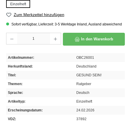
Einzelheft
Zum Merkzettel hinzufügen
Sofort verfügbar, Lieferzeit: 3-5 Werktage Inland, Ausland abweichend
Produkt Anzahl: Gib den gewünschten Wert ein oder benutze die Schaltflächen um die A
In den Warenkorb
Artikelnummer:
OBC26001
Herkunftsland:
Deutschland
Titel:
GESUND SEIN!
Themen:
Ratgeber
Sprache:
Deutsch
Artikeltyp:
Einzelheft
Erscheinungsdatum:
24.02.2026
VDZ:
37892