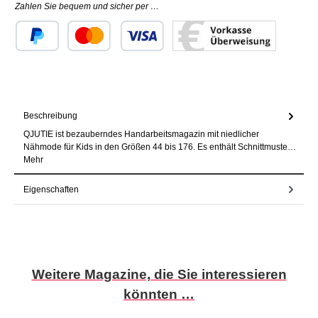
Zahlen Sie bequem und sicher per …
Benutzerdefiniertes Bild 1
Benutzerdefiniertes Bild 2
Benutzerdefiniertes Bild 3
Beschreibung
QJUTIE ist bezauberndes Handarbeitsmagazin mit niedlicher
Nähmode für Kids in den Größen 44 bis 176. Es enthält Schnittmuste…
Mehr
Eigenschaften
Produktgalerie überspringen
Weitere Magazine, die Sie interessieren
könnten …