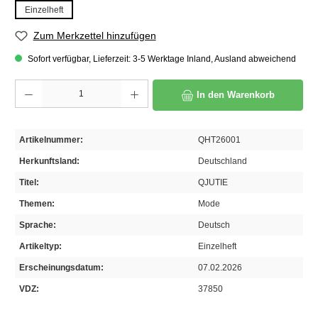
Einzelheft
Zum Merkzettel hinzufügen
Sofort verfügbar, Lieferzeit: 3-5 Werktage Inland, Ausland abweichend
Produkt Anzahl: Gib den gewünschten Wert ein oder benutze die Schaltflächen um die A
In den Warenkorb
Artikelnummer:
QHT26001
Herkunftsland:
Deutschland
Titel:
QJUTIE
Themen:
Mode
Sprache:
Deutsch
Artikeltyp:
Einzelheft
Erscheinungsdatum:
07.02.2026
VDZ:
37850