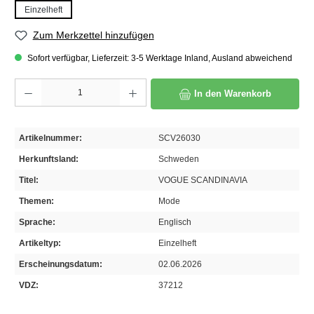
Einzelheft
Zum Merkzettel hinzufügen
Sofort verfügbar, Lieferzeit: 3-5 Werktage Inland, Ausland abweichend
Produkt Anzahl: Gib den gewünschten Wert ein oder benutze die Schaltflächen um die A
In den Warenkorb
Artikelnummer:
SCV26030
Herkunftsland:
Schweden
Titel:
VOGUE SCANDINAVIA
Themen:
Mode
Sprache:
Englisch
Artikeltyp:
Einzelheft
Erscheinungsdatum:
02.06.2026
VDZ:
37212