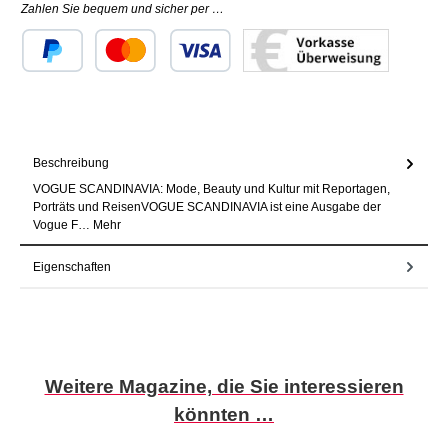
Zahlen Sie bequem und sicher per …
Benutzerdefiniertes Bild 1
Benutzerdefiniertes Bild 2
Benutzerdefiniertes Bild 3
Beschreibung
VOGUE SCANDINAVIA: Mode, Beauty und Kultur mit Reportagen,
Porträts und ReisenVOGUE SCANDINAVIA ist eine Ausgabe der
Vogue F…
Mehr
Eigenschaften
Produktgalerie überspringen
Weitere Magazine, die Sie interessieren
könnten …