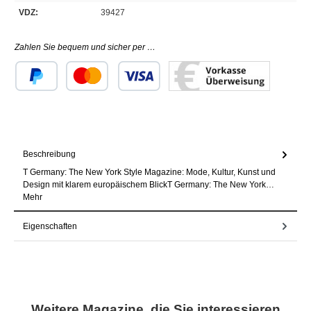
VDZ:
39427
Zahlen Sie bequem und sicher per …
Benutzerdefiniertes Bild 1
Benutzerdefiniertes Bild 2
Benutzerdefiniertes Bild 3
Beschreibung
T Germany: The New York Style Magazine: Mode, Kultur, Kunst und
Design mit klarem europäischem BlickT Germany: The New York…
Mehr
Eigenschaften
Produktgalerie überspringen
Weitere Magazine, die Sie interessieren