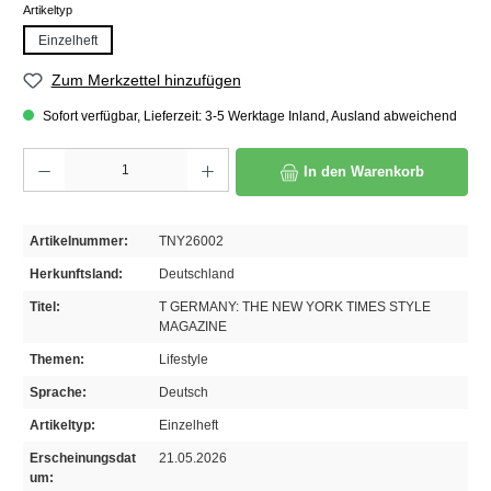
auswählen
Artikeltyp
Einzelheft
Zum Merkzettel hinzufügen
Sofort verfügbar, Lieferzeit: 3-5 Werktage Inland, Ausland abweichend
Produkt Anzahl: Gib den gewünschten Wert ein oder benutze die Schaltflächen um die A
In den Warenkorb
Artikelnummer:
TNY26002
Herkunftsland:
Deutschland
Titel:
T GERMANY: THE NEW YORK TIMES STYLE
MAGAZINE
Themen:
Lifestyle
Sprache:
Deutsch
Artikeltyp:
Einzelheft
Erscheinungsdat
21.05.2026
um: