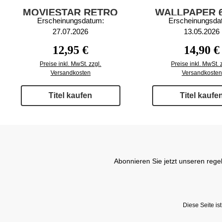
MOVIESTAR RETRO
WALLPAPER 6
Erscheinungsdatum:
Erscheinungsda
5/2026
27.07.2026
13.05.2026
Regulärer Preis:
Regulärer
12,95 €
14,90 €
Preise inkl. MwSt. zzgl.
Preise inkl. MwSt. 
Versandkosten
Versandkosten
Titel kaufen
Titel kaufe
Abonnieren Sie jetzt unseren rege
Diese Seite i