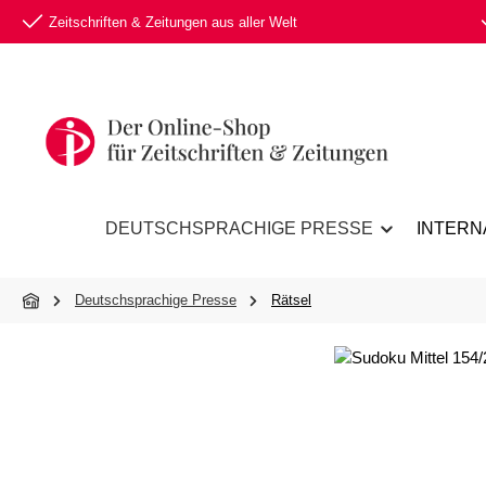
Zeitschriften & Zeitungen aus aller Welt
 Hauptinhalt springen
Zur Suche springen
Zur Hauptnavigation springen
DEUTSCHSPRACHIGE PRESSE
INTERN
Deutschsprachige Presse
Rätsel
Bildergalerie überspringen