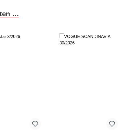
nten …