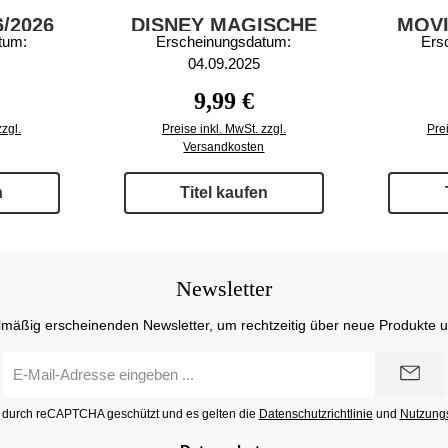
/2026
DISNEY MAGISCHE
MOVI
tum:
Erscheinungsdatum:
Ers
HÖRGESCHICHTEN
04.09.2025
2/2025
 Preis:
Regulärer Preis:
9,99 €
zzgl.
Preise inkl. MwSt. zzgl.
Prei
Versandkosten
n
Titel kaufen
Newsletter
lmäßig erscheinenden Newsletter, um rechtzeitig über neue Produkte 
E-
Mail-
Adresse
st durch reCAPTCHA geschützt und es gelten die
Datenschutzrichtlinie
und
Nutzung
*