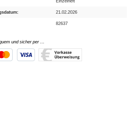
Einzelheft
gsdatum:
21.02.2026
82637
equem und sicher per …
ertes Bild 1
utzerdefiniertes Bild 2
Benutzerdefiniertes Bild 3