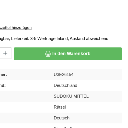
ählen
zettel hinzufügen
ügbar, Lieferzeit: 3-5 Werktage Inland, Ausland abweichend
: Gib den gewünschten Wert ein oder benutze die Schaltflächen um di
In den Warenkorb
mer:
U3E26154
nd:
Deutschland
SUDOKU MITTEL
Rätsel
Deutsch