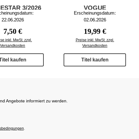
ESTAR 3/2026
VOGUE
cheinungsdatum:
Erscheinungsdatum:
SCANDINAVIA
22.06.2026
02.06.2026
30/2026
Regulärer Preis:
Regulärer Preis:
7,50 €
19,99 €
se inkl. MwSt. zzgl.
Preise inkl. MwSt. zzgl.
Versandkosten
Versandkosten
Titel kaufen
Titel kaufen
und Angebote informiert zu werden.
sbedingungen
.