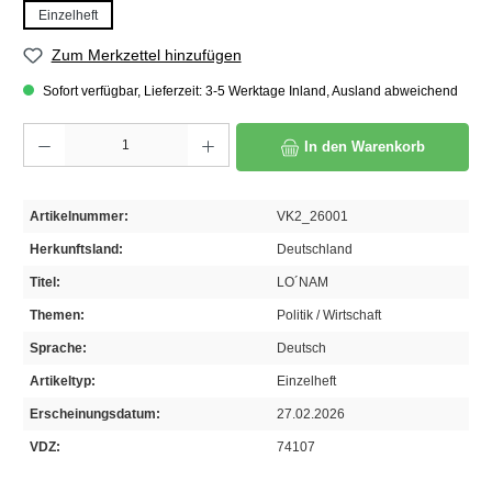
Einzelheft
Zum Merkzettel hinzufügen
Sofort verfügbar, Lieferzeit: 3-5 Werktage Inland, Ausland abweichend
Produkt Anzahl: Gib den gewünschten Wert ein oder benutze die Schaltflächen um die A
In den Warenkorb
Artikelnummer:
VK2_26001
Herkunftsland:
Deutschland
Titel:
LO´NAM
Themen:
Politik / Wirtschaft
Sprache:
Deutsch
Artikeltyp:
Einzelheft
Erscheinungsdatum:
27.02.2026
VDZ:
74107