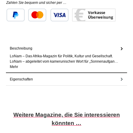
Zahlen Sie bequem und sicher per …
Benutzerdefiniertes Bild 1
Benutzerdefiniertes Bild 2
Benutzerdefiniertes Bild 3
Beschreibung
LoNam – Das Afrika-Magazin für Politik, Kultur und Gesellschaft.
LoNam – abgeleitet vom kamerunischen Wort für „Sonnenaufgan…
Mehr
Eigenschaften
Produktgalerie überspringen
Weitere Magazine, die Sie interessieren
könnten …