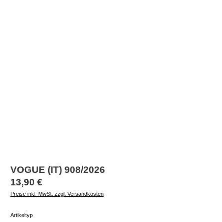
VOGUE (IT) 908/2026
Regulärer Preis:
13,90 €
Preise inkl. MwSt. zzgl. Versandkosten
auswählen
Artikeltyp