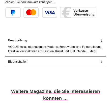
Zahlen Sie bequem und sicher per …
Benutzerdefiniertes Bild 1
Benutzerdefiniertes Bild 2
Benutzerdefiniertes Bild 3
Beschreibung
VOGUE Italia: Internationale Mode, außergewöhnliche Fotografie und
kreative Perspektiven auf Fashion, Kunst und Kultur.Mode…
Mehr
Eigenschaften
Produktgalerie überspringen
Weitere Magazine, die Sie interessieren
könnten …