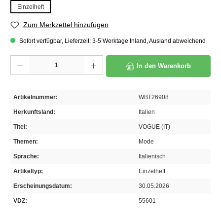
Einzelheft
Zum Merkzettel hinzufügen
Sofort verfügbar, Lieferzeit: 3-5 Werktage Inland, Ausland abweichend
Produkt Anzahl: Gib den gewünschten Wert ein oder benutze die Schaltflächen um die A
In den Warenkorb
Artikelnummer:
WBT26908
Herkunftsland:
Italien
Titel:
VOGUE (IT)
Themen:
Mode
Sprache:
Italienisch
Artikeltyp:
Einzelheft
Erscheinungsdatum:
30.05.2026
VDZ:
55601