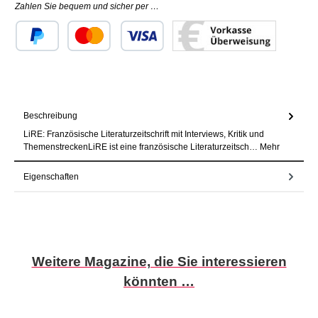
Zahlen Sie bequem und sicher per …
Benutzerdefiniertes Bild 1
Benutzerdefiniertes Bild 2
Benutzerdefiniertes Bild 3
Beschreibung
LiRE: Französische Literaturzeitschrift mit Interviews, Kritik und
ThemenstreckenLiRE ist eine französische Literaturzeitsch…
Mehr
Eigenschaften
Produktgalerie überspringen
Weitere Magazine, die Sie interessieren
könnten …