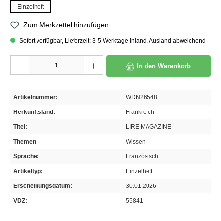
Einzelheft
Zum Merkzettel hinzufügen
Sofort verfügbar, Lieferzeit: 3-5 Werktage Inland, Ausland abweichend
Produkt Anzahl: Gib den gewünschten Wert ein oder benutze die Schaltflächen um die A
In den Warenkorb
Artikelnummer:
WDN26548
Herkunftsland:
Frankreich
Titel:
LIRE MAGAZINE
Themen:
Wissen
Sprache:
Französisch
Artikeltyp:
Einzelheft
Erscheinungsdatum:
30.01.2026
VDZ:
55841