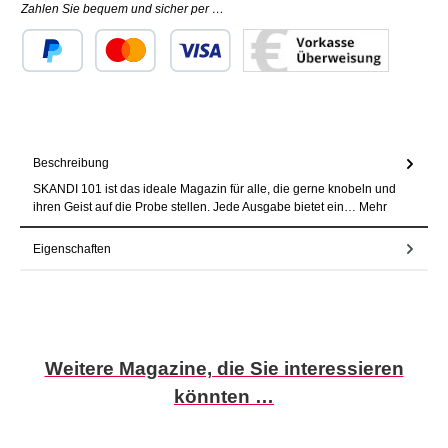
Zahlen Sie bequem und sicher per …
Benutzerdefiniertes Bild 1
Benutzerdefiniertes Bild 2
Benutzerdefiniertes Bild 3
Beschreibung
SKANDI 101 ist das ideale Magazin für alle, die gerne knobeln und
ihren Geist auf die Probe stellen. Jede Ausgabe bietet ein…
Mehr
Eigenschaften
Produktgalerie überspringen
Weitere Magazine, die Sie interessieren
könnten …