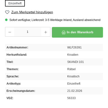
Einzelheft
Zum Merkzettel hinzufügen
Sofort verfügbar, Lieferzeit: 3-5 Werktage Inland, Ausland abweichend
Produkt Anzahl: Gib den gewünschten Wert ein oder benutze die Schaltflächen um die A
In den Warenkorb
Artikelnummer:
WLF26391
Herkunftsland:
Kroatien
Titel:
SKANDI 101
Themen:
Rätsel
Sprache:
Kroatisch
Artikeltyp:
Einzelheft
Erscheinungsdatum:
21.02.2026
VDZ:
56333