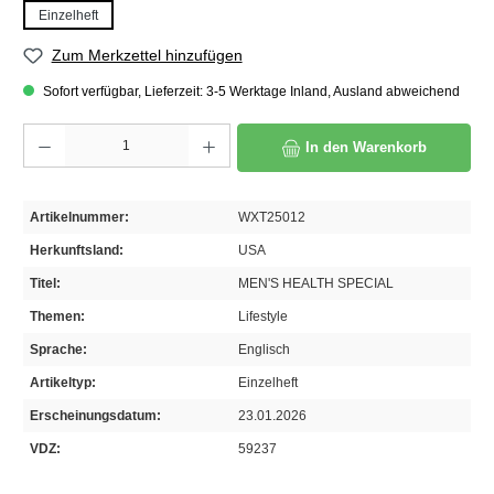
Einzelheft
Zum Merkzettel hinzufügen
Sofort verfügbar, Lieferzeit: 3-5 Werktage Inland, Ausland abweichend
Produkt Anzahl: Gib den gewünschten Wert ein oder benutze die Schaltflächen um die A
In den Warenkorb
Artikelnummer:
WXT25012
Herkunftsland:
USA
Titel:
MEN'S HEALTH SPECIAL
Themen:
Lifestyle
Sprache:
Englisch
Artikeltyp:
Einzelheft
Erscheinungsdatum:
23.01.2026
VDZ:
59237