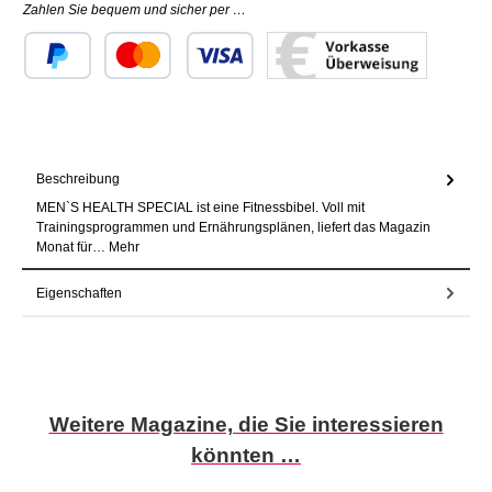
Zahlen Sie bequem und sicher per …
Benutzerdefiniertes Bild 1
Benutzerdefiniertes Bild 2
Benutzerdefiniertes Bild 3
Beschreibung
MEN`S HEALTH SPECIAL ist eine Fitnessbibel. Voll mit
Trainingsprogrammen und Ernährungsplänen, liefert das Magazin
Monat für…
Mehr
Eigenschaften
Produktgalerie überspringen
Weitere Magazine, die Sie interessieren
könnten …