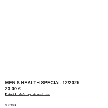
MEN'S HEALTH SPECIAL 12/2025
Regulärer Preis:
23,00 €
Preise inkl. MwSt. zzgl. Versandkosten
auswählen
Artikeltyp