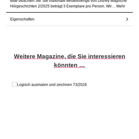
Bitte beachten Sie: die maximale Bestellmenge von Disney Magische
Hörgeschichten 2/2025 beträgt 3 Exemplare pro Person. Wir…
Mehr
Eigenschaften
Produktgalerie überspringen
Weitere Magazine, die Sie interessieren
könnten …