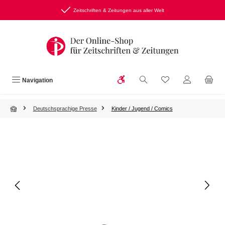
Zum Hauptinhalt springen
Zeitschriften & Zeitungen aus aller Welt
Werkzeugleiste anzeigen
Du hast 0 Produkte
Navigation
Deutschsprachige Presse
Kinder / Jugend / Comics
Bildergalerie überspringen