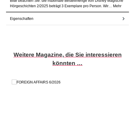
Bitte beachten Sie: die maximale Bestellmenge von Disney Magische
Hörgeschichten 2/2025 beträgt 3 Exemplare pro Person. Wir…
Mehr
Eigenschaften
Produktgalerie überspringen
Weitere Magazine, die Sie interessieren
könnten …