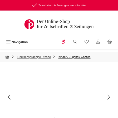
Zum Hauptinhalt springen
Zeitschriften & Zeitungen aus aller Welt
Werkzeugleiste anzeigen
Du hast 0 Produkte
Navigation
Deutschsprachige Presse
Kinder / Jugend / Comics
Bildergalerie überspringen