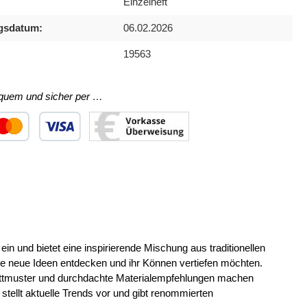
Einzelheft
gsdatum:
06.02.2026
19563
equem und sicher per …
ertes Bild 1
utzerdefiniertes Bild 2
Benutzerdefiniertes Bild 3
in und bietet eine inspirierende Mischung aus traditionellen
die neue Ideen entdecken und ihr Können vertiefen möchten.
chnittmuster und durchdachte Materialempfehlungen machen
stellt aktuelle Trends vor und gibt renommierten