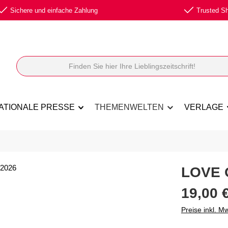
Sichere und einfache Zahlung
Trusted Sho
ATIONALE PRESSE
THEMENWELTEN
VERLAGE
LOVE 
Regulärer Prei
19,00 
Preise inkl. M