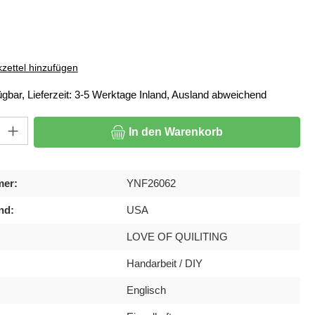
ählen
zettel hinzufügen
ügbar, Lieferzeit: 3-5 Werktage Inland, Ausland abweichend
: Gib den gewünschten Wert ein oder benutze die Schaltflächen um di
In den Warenkorb
mer:
YNF26062
nd:
USA
LOVE OF QUILITING
Handarbeit / DIY
Englisch