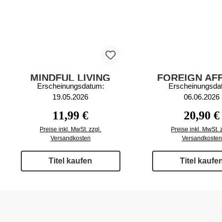
MINDFUL LIVING
FOREIGN AF
Erscheinungsdatum:
Erscheinungsda
2/2026
6/2026
19.05.2026
06.06.2026
Regulärer Preis:
Regulärer
11,99 €
20,90 €
Preise inkl. MwSt. zzgl.
Preise inkl. MwSt. 
Versandkosten
Versandkosten
Titel kaufen
Titel kaufe