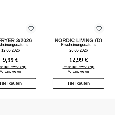
FRYER 3/2026
NORDIC LIVING (D)
cheinungsdatum:
Erscheinungsdatum:
3/2026
12.06.2026
26.06.2026
Regulärer Preis:
Regulärer Preis:
9,99 €
12,99 €
se inkl. MwSt. zzgl.
Preise inkl. MwSt. zzgl.
Versandkosten
Versandkosten
Titel kaufen
Titel kaufen