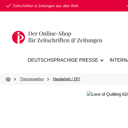
Zeitschriften & Zeitungen aus aller Welt
 Hauptinhalt springen
Zur Suche springen
Zur Hauptnavigation springen
DEUTSCHSPRACHIGE PRESSE
INTERN
Themenwelten
Handarbeit / DIY
Bildergalerie überspringen