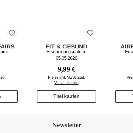
FAIRS
FIT & GESUND
AIR
tum:
Erscheinungsdatum:
Ers
3/2026
05.05.2026
 Preis:
Regulärer Preis:
9,99 €
zzgl.
Preise inkl. MwSt. zzgl.
Prei
Versandkosten
n
Titel kaufen
Newsletter