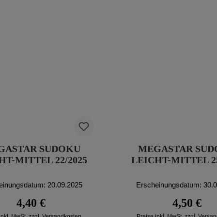
GASTAR SUDOKU
MEGASTAR SUD
HT-MITTEL 22/2025
LEICHT-MITTEL 25
einungsdatum: 20.09.2025
Erscheinungsdatum: 30.
Regulärer Preis:
Regulärer P
4,40 €
4,50 €
inkl. MwSt. zzgl. Versandkosten
Preise inkl. MwSt. zzgl. Versa