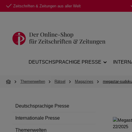
Zeitschriften & Zeitungen aus aller Welt
 Hauptinhalt springen
Zur Suche springen
Zur Hauptnavigation springen
DEUTSCHSPRACHIGE PRESSE
INTERN
Themenwelten
Rätsel
Magazines
megastar-sudoku-
Deutschsprachige Presse
Internationale Presse
Themenwelten