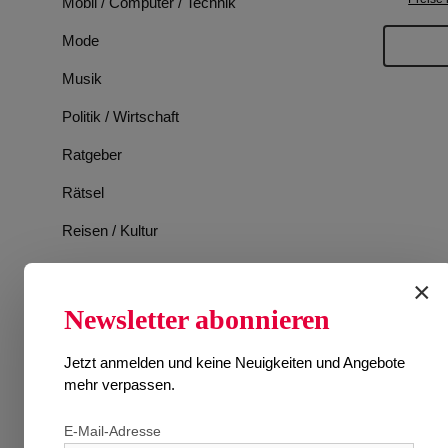
Mobil / Computer / Technik
Mode
Musik
Politik / Wirtschaft
Ratgeber
Rätsel
Reisen / Kultur
Romane
×
Spiele
Newsletter abonnieren
Sport
Jetzt anmelden und keine Neuigkeiten und Angebote
Tiere
mehr verpassen.
TV-Programm
E-Mail-Adresse