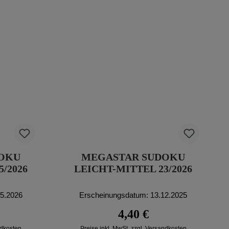
OKU
MEGASTAR SUDOKU
/2026
LEICHT-MITTEL 23/2026
05.2026
Erscheinungsdatum: 13.12.2025
reis:
Regulärer Preis:
4,40 €
ndkosten
Preise inkl. MwSt. zzgl. Versandkosten