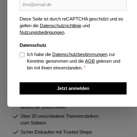
Wissen
Verlage
Diese Seite ist durch reCAPTCHA geschützt und es
gelten die
Datenschutzrichtlinie
und
Jetzt vorbestellen
Nutzungsbedingungen
.
Highlights
Datenschutz
Ich habe die
Datenschutzbestimmungen
zur
Kenntnis genommen und die
AGB
gelesen und
bin mit ihnen einverstanden.
*
Über 35 Jahre Spezialist für deutsche
und internationale Zeitschriften
Jetzt anmelden
Größtes Portfolio internationaler und
deutscher Zeitschriften
Über 20 verschiedene Themenrubriken
zum Stöbern
Sicher Einkaufen mit Trusted Shops