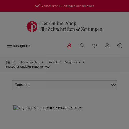
Zum Hauptinhalt springen
Zeitschriften & Zeitungen aus aller Welt
Werkzeugleiste anzeigen
Du hast 0 Produkte
Navigation
Themenwelten
Rätsel
Magazines
megastar-sudoku-mittel-schwer