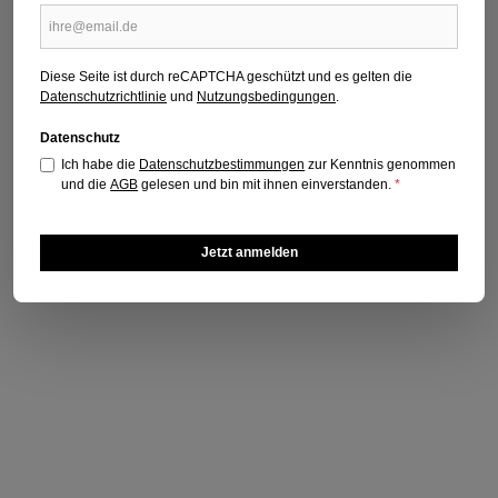
76/2026
Erscheinungsdatum: 25.06.2026
Diese Seite ist durch reCAPTCHA geschützt und es gelten die
Regulärer Preis:
5,30 €
Datenschutzrichtlinie
und
Nutzungsbedingungen
.
Preise inkl. MwSt. zzgl. Versandkosten
Datenschutz
Ich habe die
Datenschutzbestimmungen
zur Kenntnis genommen
Titel kaufen
und die
AGB
gelesen und bin mit ihnen einverstanden.
*
Jetzt anmelden