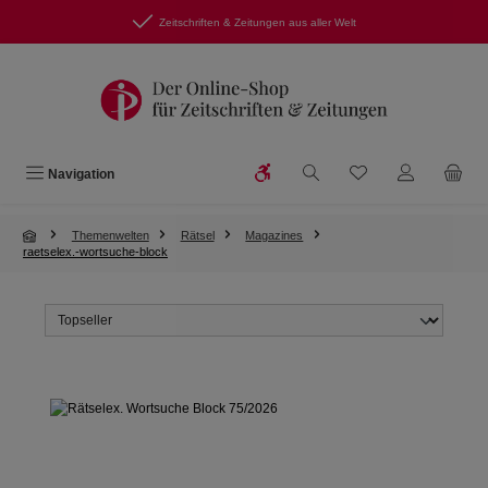
Zum Hauptinhalt springen
Zeitschriften & Zeitungen aus aller Welt
Werkzeugleiste anzeigen
Du hast 0 Produkte
Navigation
Themenwelten
Rätsel
Magazines
raetselex.-wortsuche-block