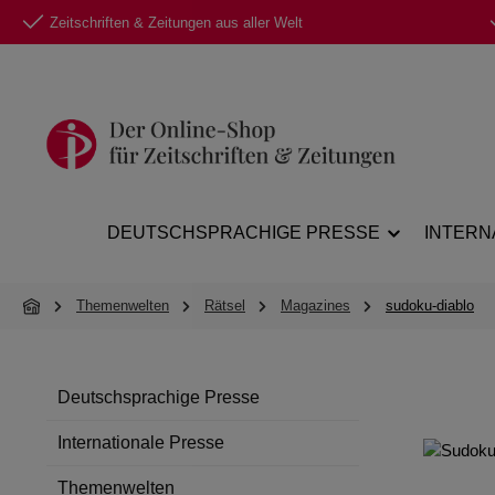
Zeitschriften & Zeitungen aus aller Welt
 Hauptinhalt springen
Zur Suche springen
Zur Hauptnavigation springen
DEUTSCHSPRACHIGE PRESSE
INTERN
Themenwelten
Rätsel
Magazines
sudoku-diablo
Deutschsprachige Presse
Internationale Presse
Themenwelten