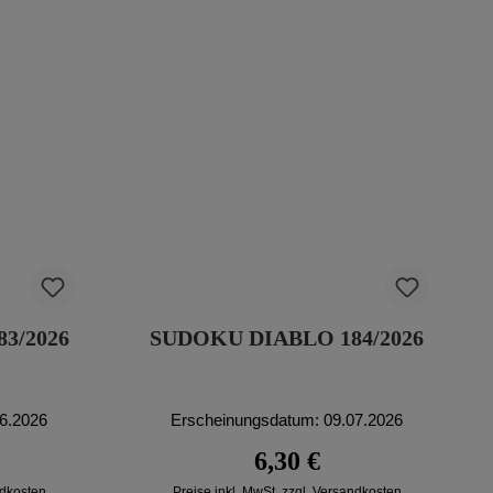
3/2026
SUDOKU DIABLO 184/2026
06.2026
Erscheinungsdatum: 09.07.2026
reis:
Regulärer Preis:
6,30 €
ndkosten
Preise inkl. MwSt. zzgl. Versandkosten