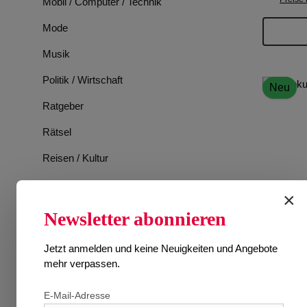
Mobil / Computer / Technik
Mode
Musik
Politik / Wirtschaft
Neu
Ratgeber
Rätsel
Reisen / Kultur
Romane
×
Spiele
Newsletter abonnieren
Sport
Jetzt anmelden und keine Neuigkeiten und Angebote
Tiere
mehr verpassen.
TV-Programm
E-Mail-Adresse