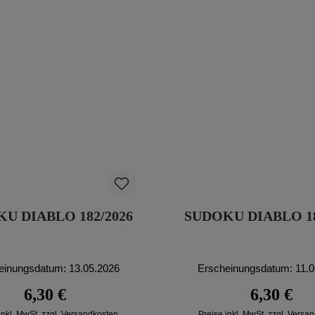
U DIABLO 182/2026
SUDOKU DIABLO 18
einungsdatum: 13.05.2026
Erscheinungsdatum: 11.
Regulärer Preis:
Regulärer P
6,30 €
6,30 €
inkl. MwSt. zzgl. Versandkosten
Preise inkl. MwSt. zzgl. Versa