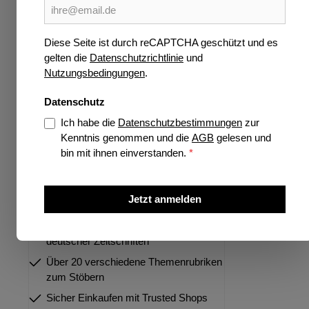
Wissen
SUDOK
Verlage
Diese Seite ist durch reCAPTCHA geschützt und es
gelten die
Datenschutzrichtlinie
und
Jetzt vorbestellen
Ersch
Nutzungsbedingungen
.
Highlights
Datenschutz
Preise 
Ich habe die
Datenschutzbestimmungen
zur
Kenntnis genommen und die
AGB
gelesen und
bin mit ihnen einverstanden.
*
Über 35 Jahre Spezialist für deutsche
und internationale Zeitschriften
Jetzt anmelden
Größtes Portfolio internationaler und
deutscher Zeitschriften
Über 20 verschiedene Themenrubriken
zum Stöbern
Sicher Einkaufen mit Trusted Shops