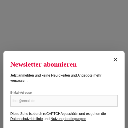
×
Newsletter abonnieren
Jetzt anmelden und keine Neuigkeiten und Angebote mehr
verpassen.
SUDOKU SAMURAI PLUS 75/2026
E-Mail-Adresse
Erscheinungsdatum: 18.04.2026
Regulärer Preis:
6,50 €
Diese Seite ist durch reCAPTCHA geschützt und es gelten die
Preise inkl. MwSt. zzgl. Versandkosten
Datenschutzrichtlinie
und
Nutzungsbedingungen
.