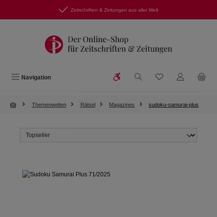
Zum Hauptinhalt springen
Zeitschriften & Zeitungen aus aller Welt
Werkzeugleiste anzeigen
Du hast 0 Produkte
Navigation
Themenwelten
Rätsel
Magazines
sudoku-samurai-plus