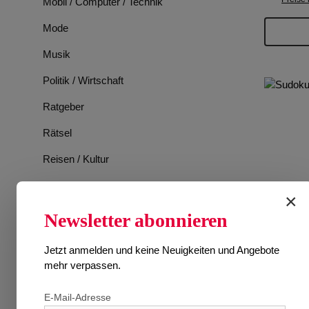
Mobil / Computer / Technik
Mode
Musik
Politik / Wirtschaft
Ratgeber
Rätsel
Reisen / Kultur
Romane
×
Spiele
Newsletter abonnieren
Sport
Jetzt anmelden und keine Neuigkeiten und Angebote
Tiere
mehr verpassen.
TV-Programm
E-Mail-Adresse