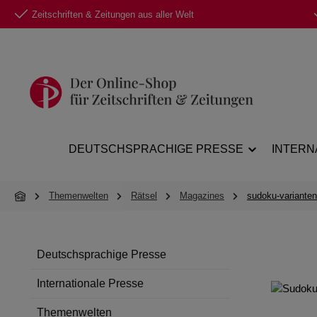
Zeitschriften & Zeitungen aus aller Welt
 Hauptinhalt springen
Zur Suche springen
Zur Hauptnavigation springen
DEUTSCHSPRACHIGE PRESSE
INTERN
Themenwelten
Rätsel
Magazines
sudoku-varianten
Deutschsprachige Presse
Internationale Presse
Themenwelten