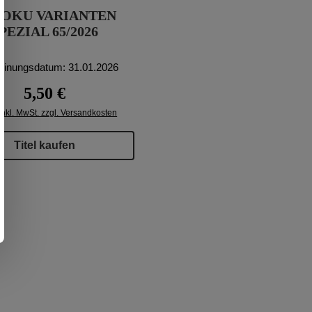
DOKU VARIANTEN
PEZIAL 65/2026
einungsdatum: 31.01.2026
Regulärer Preis:
5,50 €
inkl. MwSt. zzgl. Versandkosten
Titel kaufen