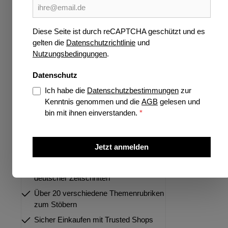
Wissen
SU
S
Verlage
Diese Seite ist durch reCAPTCHA geschützt und es
gelten die
Datenschutzrichtlinie
und
Jetzt vorbestellen
Ersch
Nutzungsbedingungen
.
Highlights
Datenschutz
Preise 
Ich habe die
Datenschutzbestimmungen
zur
Kenntnis genommen und die
AGB
gelesen und
bin mit ihnen einverstanden.
*
Über 35 Jahre Spezialist für deutsche
und internationale Zeitschriften
Jetzt anmelden
Größtes Portfolio internationaler und
deutscher Zeitschriften
Über 20 verschiedene Themenrubriken
zum Stöbern
Sicher Einkaufen mit Trusted Shops