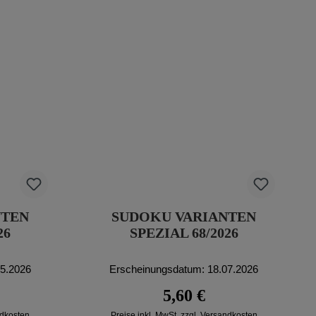
NTEN
SUDOKU VARIANTEN
26
SPEZIAL 68/2026
05.2026
Erscheinungsdatum: 18.07.2026
reis:
Regulärer Preis:
5,60 €
ndkosten
Preise inkl. MwSt. zzgl. Versandkosten