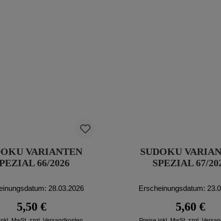
DOKU VARIANTEN
SUDOKU VARIA
PEZIAL 66/2026
SPEZIAL 67/20
einungsdatum: 28.03.2026
Erscheinungsdatum: 23.
Regulärer Preis:
Regulärer P
5,50 €
5,60 €
inkl. MwSt. zzgl. Versandkosten
Preise inkl. MwSt. zzgl. Versa