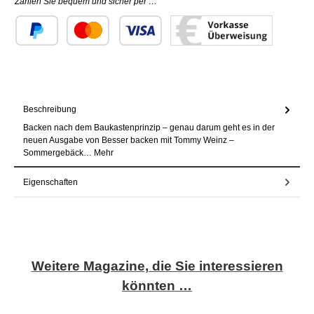
Zahlen Sie bequem und sicher per …
Benutzerdefiniertes Bild 1
Benutzerdefiniertes Bild 2
Benutzerdefiniertes Bild 3
Beschreibung
Backen nach dem Baukastenprinzip – genau darum geht es in der
neuen Ausgabe von Besser backen mit Tommy Weinz –
Sommergebäck…
Mehr
Eigenschaften
Produktgalerie überspringen
Weitere Magazine, die Sie interessieren
könnten …