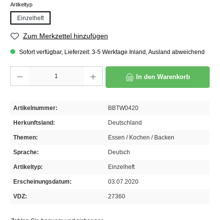
auswählen
Artikeltyp
Einzelheft
Zum Merkzettel hinzufügen
Sofort verfügbar, Lieferzeit: 3-5 Werktage Inland, Ausland abweichend
Produkt Anzahl: Gib den gewünschten Wert ein oder benutze die Schaltflächen um die A
In den Warenkorb
Artikelnummer:
BBTW0420
Herkunftsland:
Deutschland
Themen:
Essen / Kochen / Backen
Sprache:
Deutsch
Artikeltyp:
Einzelheft
Erscheinungsdatum:
03.07.2020
VDZ:
27360