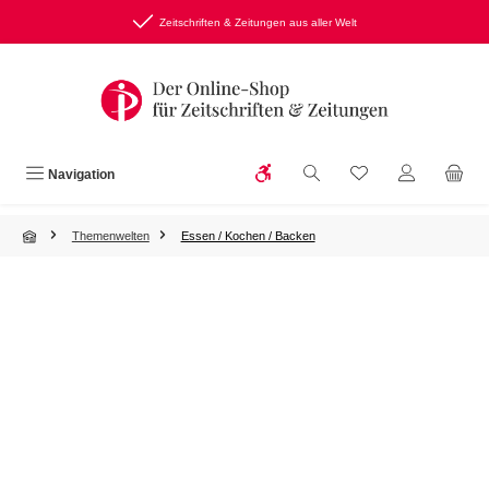
Zum Hauptinhalt springen
Zeitschriften & Zeitungen aus aller Welt
Werkzeugleiste anzeigen
Du hast 0 Produkte
Navigation
Themenwelten
Essen / Kochen / Backen
Bildergalerie überspringen