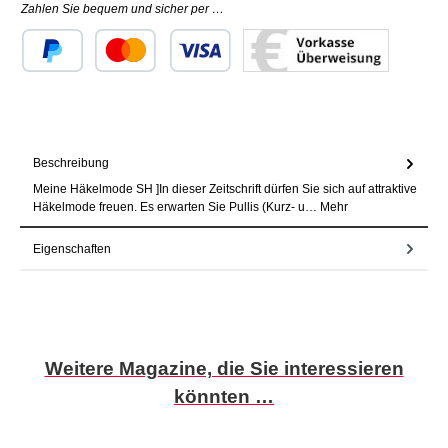
Zahlen Sie bequem und sicher per …
Benutzerdefiniertes Bild 1
Benutzerdefiniertes Bild 2
Benutzerdefiniertes Bild 3
Beschreibung
Meine Häkelmode SH ]In dieser Zeitschrift dürfen Sie sich auf attraktive
Häkelmode freuen. Es erwarten Sie Pullis (Kurz- u…
Mehr
Eigenschaften
Produktgalerie überspringen
Weitere Magazine, die Sie interessieren
könnten …