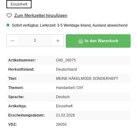
Einzelheft
Zum Merkzettel hinzufügen
Sofort verfügbar, Lieferzeit: 3-5 Werktage Inland, Ausland abweichend
Produkt Anzahl: Gib den gewünschten Wert ein oder benutze die Schaltflächen um die A
In den Warenkorb
Artikelnummer:
O40_26075
Herkunftsland:
Deutschland
Titel:
MEINE HÄKELMODE SONDERHEFT
Themen:
Handarbeit / DIY
Sprache:
Deutsch
Artikeltyp:
Einzelheft
Erscheinungsdatum:
21.02.2026
VDZ:
28050