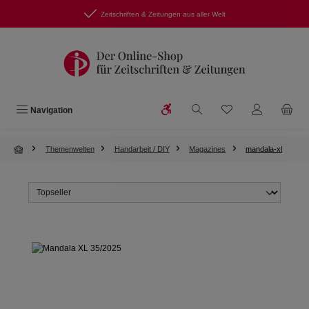
Zum Hauptinhalt springen
Zeitschriften & Zeitungen aus aller Welt
Werkzeugleiste anzeigen
Du hast 0 Produkte
Navigation
Themenwelten
Handarbeit / DIY
Magazines
mandala-xl