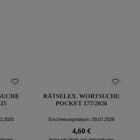
SUCHE
RÄTSELEX. WORTSUCHE
25
POCKET 177/2026
12.2025
Erscheinungsdatum: 09.07.2026
reis:
Regulärer Preis:
4,60 €
ndkosten
Preise inkl. MwSt. zzgl. Versandkosten