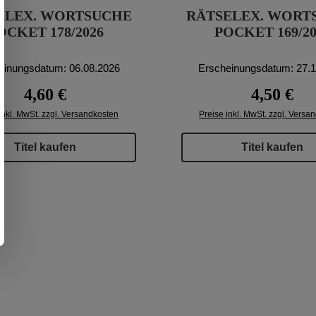
ELEX. WORTSUCHE
RÄTSELEX. WORT
OCKET 178/2026
POCKET 169/20
einungsdatum: 06.08.2026
Erscheinungsdatum: 27.
Regulärer Preis:
Regulärer P
4,60 €
4,50 €
inkl. MwSt. zzgl. Versandkosten
Preise inkl. MwSt. zzgl. Versa
Titel kaufen
Titel kaufen