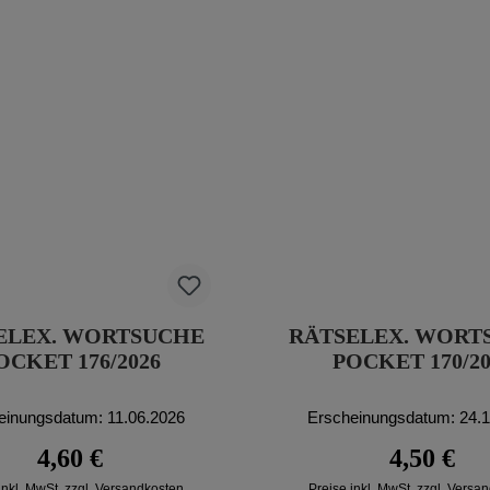
ELEX. WORTSUCHE
RÄTSELEX. WORT
OCKET 176/2026
POCKET 170/20
einungsdatum: 11.06.2026
Erscheinungsdatum: 24.
Regulärer Preis:
Regulärer P
4,60 €
4,50 €
inkl. MwSt. zzgl. Versandkosten
Preise inkl. MwSt. zzgl. Versa