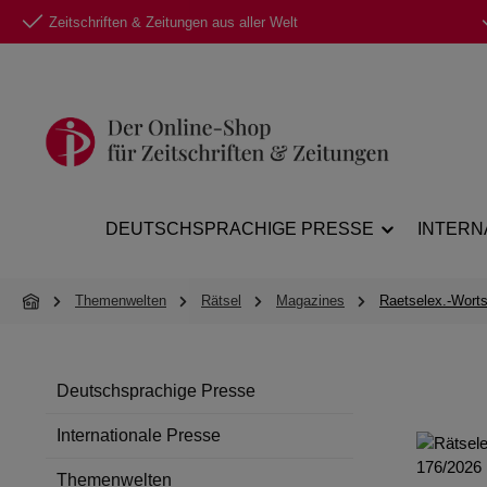
Zeitschriften & Zeitungen aus aller Welt
 Hauptinhalt springen
Zur Suche springen
Zur Hauptnavigation springen
DEUTSCHSPRACHIGE PRESSE
INTERN
Themenwelten
Rätsel
Magazines
Raetselex.-Wort
Deutschsprachige Presse
Internationale Presse
Themenwelten