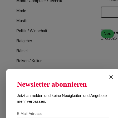
Mobil / Computer / Technik
Mode
Musik
Politik / Wirtschaft
Neu
Ratgeber
Rätsel
Reisen / Kultur
Romane
×
Spiele
Newsletter abonnieren
Sport
Jetzt anmelden und keine Neuigkeiten und Angebote
Tiere
mehr verpassen.
TV-Programm
E-Mail-Adresse