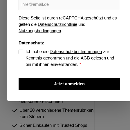
Wissen
RÄTS
P
Verlage
Diese Seite ist durch reCAPTCHA geschützt und es
gelten die
Datenschutzrichtlinie
und
Jetzt vorbestellen
Ersch
Nutzungsbedingungen
.
Highlights
Datenschutz
Preise 
Ich habe die
Datenschutzbestimmungen
zur
Kenntnis genommen und die
AGB
gelesen und
bin mit ihnen einverstanden.
*
Über 35 Jahre Spezialist für deutsche
und internationale Zeitschriften
Jetzt anmelden
Größtes Portfolio internationaler und
deutscher Zeitschriften
Über 20 verschiedene Themenrubriken
zum Stöbern
Sicher Einkaufen mit Trusted Shops