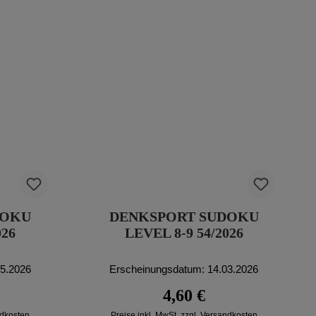
DOKU
DENKSPORT SUDOKU
026
LEVEL 8-9 54/2026
05.2026
Erscheinungsdatum: 14.03.2026
reis:
Regulärer Preis:
4,60 €
ndkosten
Preise inkl. MwSt. zzgl. Versandkosten