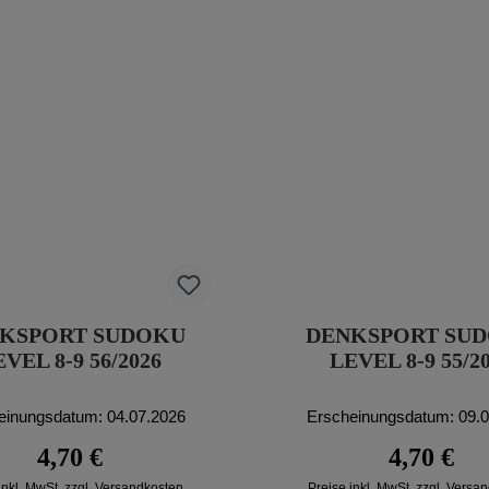
KSPORT SUDOKU
DENKSPORT SU
VEL 8-9 56/2026
LEVEL 8-9 55/2
einungsdatum: 04.07.2026
Erscheinungsdatum: 09.
Regulärer Preis:
Regulärer P
4,70 €
4,70 €
inkl. MwSt. zzgl. Versandkosten
Preise inkl. MwSt. zzgl. Versa