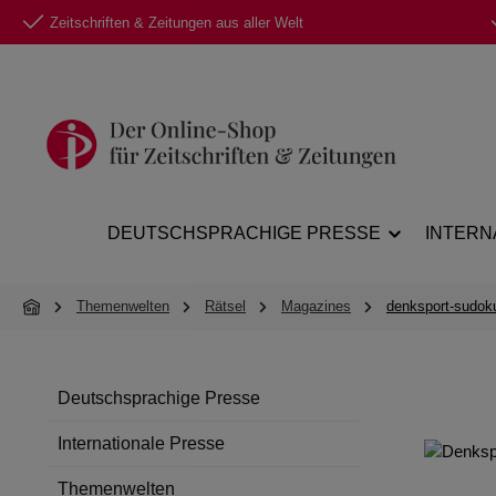
Zeitschriften & Zeitungen aus aller Welt
 Hauptinhalt springen
Zur Suche springen
Zur Hauptnavigation springen
DEUTSCHSPRACHIGE PRESSE
INTERN
Themenwelten
Rätsel
Magazines
denksport-sudoku
Deutschsprachige Presse
Internationale Presse
Themenwelten