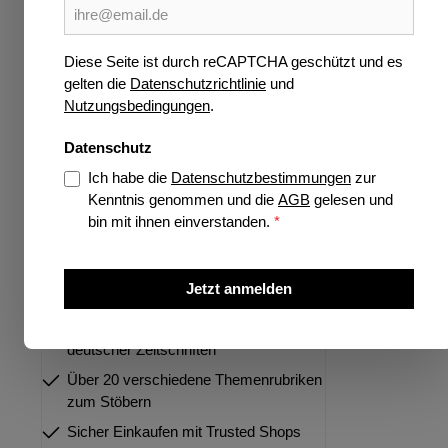
Wissen
Verlage
Diese Seite ist durch reCAPTCHA geschützt und es
gelten die
Datenschutzrichtlinie
und
Jetzt vorbestellen
Nutzungsbedingungen
.
Highlights
Datenschutz
Ich habe die
Datenschutzbestimmungen
zur
Kenntnis genommen und die
AGB
gelesen und
bin mit ihnen einverstanden.
*
Über 35 Jahre Spezialist für deutsche
und internationale Zeitschriften
Jetzt anmelden
Größtes Portfolio internationaler und
deutscher Zeitschriften
Über 20 verschiedene Themenrubriken
zum Stöbern
Sicher Einkaufen mit Trusted Shops