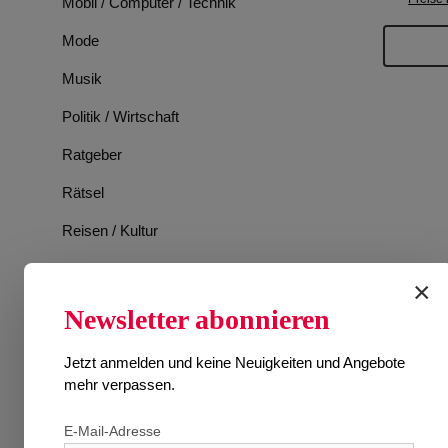
Mobil / Computer / Technik
Mode
Musik
Politik / Wirtschaft
Ratgeber
Rätsel
Reisen / Kultur
Romane
×
Spiele
Newsletter abonnieren
Sport
Jetzt anmelden und keine Neuigkeiten und Angebote
Tiere
mehr verpassen.
TV-Programm
E-Mail-Adresse