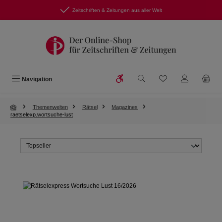
Zum Hauptinhalt springen
Zeitschriften & Zeitungen aus aller Welt
Werkzeugleiste anzeigen
Du hast 0 Produkte
Navigation
Themenwelten
Rätsel
Magazines
raetselexp.wortsuche-lust