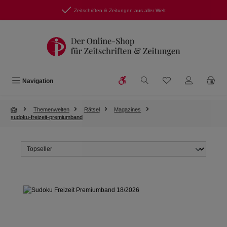
Zum Hauptinhalt springen
Zeitschriften & Zeitungen aus aller Welt
Werkzeugleiste anzeigen
Du hast 0 Produkte
Navigation
Themenwelten
Rätsel
Magazines
sudoku-freizeit-premiumband