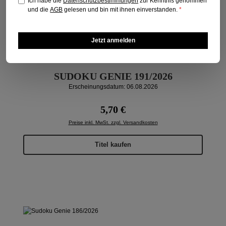
Ich habe die
Datenschutzbestimmungen
zur Kenntnis genommen
und die
AGB
gelesen und bin mit ihnen einverstanden.
*
Jetzt anmelden
SUDOKU GENIE 191/2026
Erscheinungsdatum: 06.08.2026
Regulärer Preis:
5,70 €
Preise inkl. MwSt. zzgl. Versandkosten
Titel kaufen