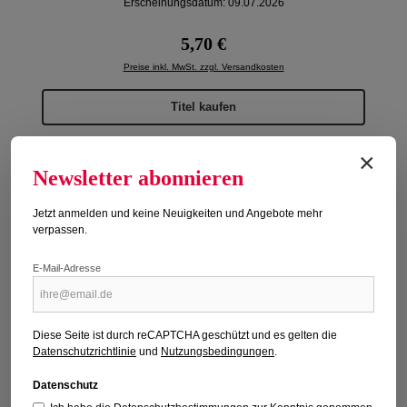
Erscheinungsdatum: 09.07.2026
Regulärer Preis:
5,70 €
Preise inkl. MwSt. zzgl. Versandkosten
Titel kaufen
×
Newsletter abonnieren
Jetzt anmelden und keine Neuigkeiten und Angebote mehr
Neu
verpassen.
E-Mail-Adresse
Diese Seite ist durch reCAPTCHA geschützt und es gelten die
Datenschutzrichtlinie
und
Nutzungsbedingungen
.
Datenschutz