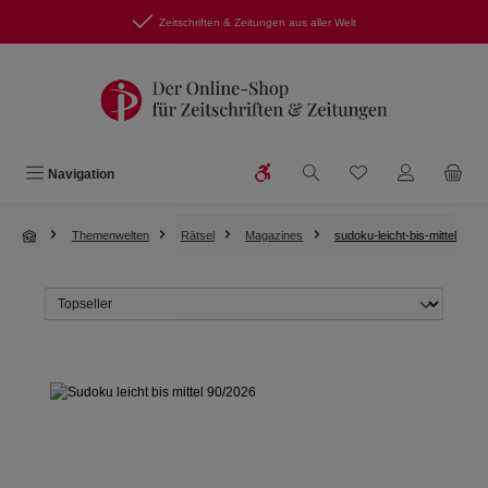
Zum Hauptinhalt springen
Zeitschriften & Zeitungen aus aller Welt
Werkzeugleiste anzeigen
Du hast 0 Produkte
Navigation
Themenwelten
Rätsel
Magazines
sudoku-leicht-bis-mittel