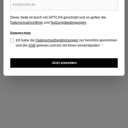
91/2026
Erscheinungsdatum: 09.06.2026
Diese Seite ist durch reCAPTCHA geschützt und es gelten die
Regulärer Preis:
3,20 €
Datenschutzrichtlinie
und
Nutzungsbedingungen
.
Preise inkl. MwSt. zzgl. Versandkosten
Datenschutz
Titel kaufen
Ich habe die
Datenschutzbestimmungen
zur Kenntnis genommen
und die
AGB
gelesen und bin mit ihnen einverstanden.
*
Jetzt anmelden