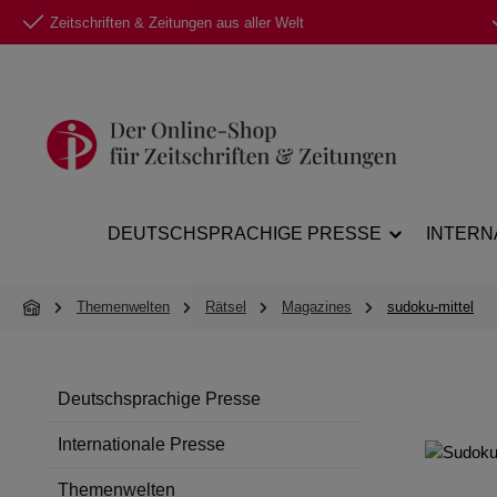
Zeitschriften & Zeitungen aus aller Welt
 Hauptinhalt springen
Zur Suche springen
Zur Hauptnavigation springen
DEUTSCHSPRACHIGE PRESSE
INTERN
Themenwelten
Rätsel
Magazines
sudoku-mittel
Deutschsprachige Presse
Internationale Presse
Themenwelten