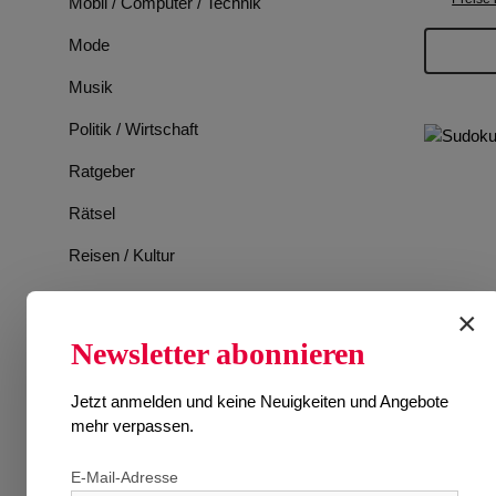
Mobil / Computer / Technik
Mode
Musik
Politik / Wirtschaft
Ratgeber
Rätsel
Reisen / Kultur
Romane
×
Spiele
Newsletter abonnieren
Sport
Jetzt anmelden und keine Neuigkeiten und Angebote
Tiere
mehr verpassen.
TV-Programm
E-Mail-Adresse