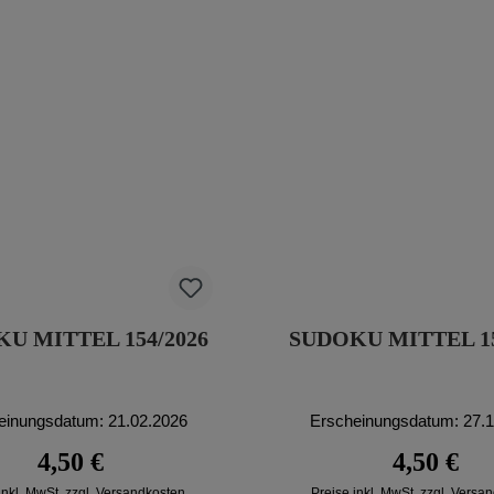
U MITTEL 154/2026
SUDOKU MITTEL 15
einungsdatum: 21.02.2026
Erscheinungsdatum: 27.
Regulärer Preis:
Regulärer P
4,50 €
4,50 €
inkl. MwSt. zzgl. Versandkosten
Preise inkl. MwSt. zzgl. Versa