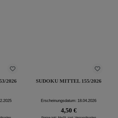
3/2026
SUDOKU MITTEL 155/2026
12.2025
Erscheinungsdatum: 18.04.2026
reis:
Regulärer Preis:
4,50 €
ndkosten
Preise inkl. MwSt. zzgl. Versandkosten