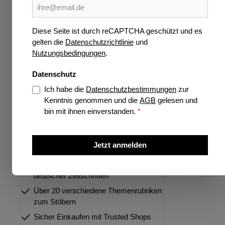
Wissen
SUDOK
Verlage
Diese Seite ist durch reCAPTCHA geschützt und es
gelten die
Datenschutzrichtlinie
und
Jetzt vorbestellen
Ersch
Nutzungsbedingungen
.
Highlights
Datenschutz
Preise 
Ich habe die
Datenschutzbestimmungen
zur
Kenntnis genommen und die
AGB
gelesen und
bin mit ihnen einverstanden.
*
Über 35 Jahre Spezialist für deutsche
und internationale Zeitschriften
Jetzt anmelden
Größtes Portfolio internationaler und
deutscher Zeitschriften
Über 20 verschiedene Themenrubriken
zum Stöbern
Sicher Einkaufen mit Trusted Shops