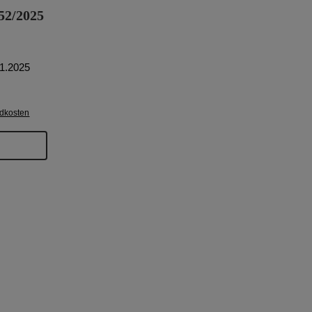
2/2025
11.2025
reis:
ndkosten