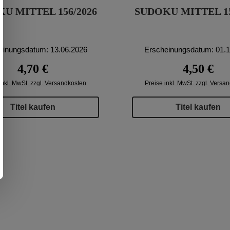
U MITTEL 156/2026
SUDOKU MITTEL 15
einungsdatum: 13.06.2026
Erscheinungsdatum: 01.
Regulärer Preis:
Regulärer P
4,70 €
4,50 €
inkl. MwSt. zzgl. Versandkosten
Preise inkl. MwSt. zzgl. Versa
Titel kaufen
Titel kaufen