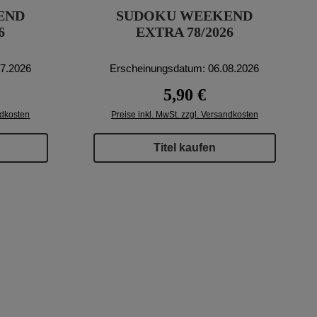
END
SUDOKU WEEKEND
6
EXTRA 78/2026
07.2026
Erscheinungsdatum: 06.08.2026
reis:
Regulärer Preis:
5,90 €
ndkosten
Preise inkl. MwSt. zzgl. Versandkosten
Titel kaufen