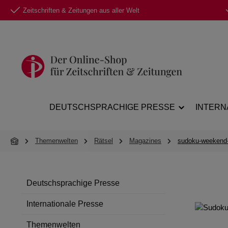
Zeitschriften & Zeitungen aus aller Welt
 Hauptinhalt springen
Zur Suche springen
Zur Hauptnavigation springen
DEUTSCHSPRACHIGE PRESSE
INTERN
Themenwelten
Rätsel
Magazines
sudoku-weekend-
Deutschsprachige Presse
Internationale Presse
Themenwelten