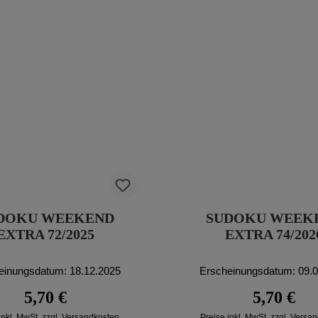
DOKU WEEKEND
SUDOKU WEEK
EXTRA 72/2025
EXTRA 74/202
einungsdatum: 18.12.2025
Erscheinungsdatum: 09.
Regulärer Preis:
Regulärer P
5,70 €
5,70 €
inkl. MwSt. zzgl. Versandkosten
Preise inkl. MwSt. zzgl. Versa