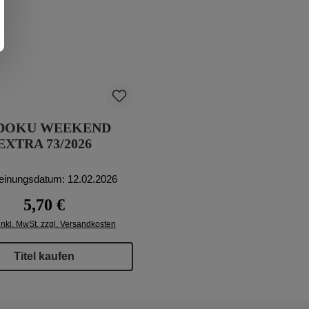
DOKU WEEKEND
EXTRA 73/2026
einungsdatum: 12.02.2026
Regulärer Preis:
5,70 €
inkl. MwSt. zzgl. Versandkosten
Titel kaufen