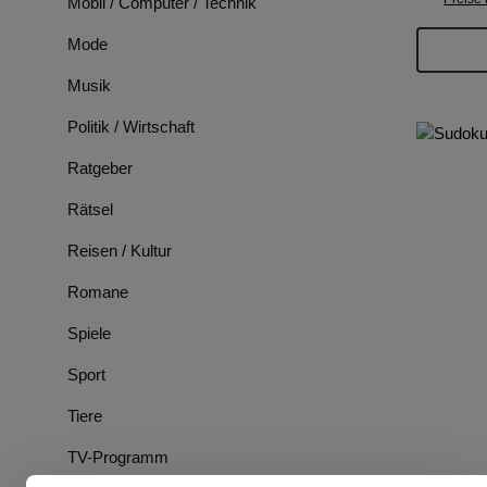
Mobil / Computer / Technik
Mode
Musik
Politik / Wirtschaft
Ratgeber
Rätsel
Reisen / Kultur
Romane
Spiele
Sport
Tiere
TV-Programm