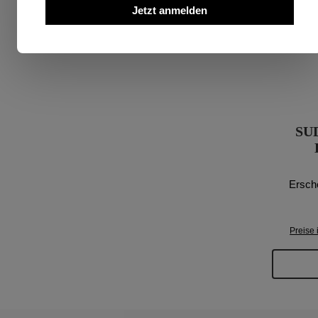
Jetzt anmelden
SU
Ersch
Preise 