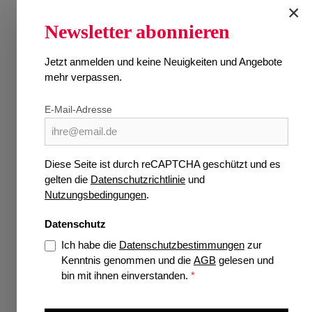
×
Wissen
SU
Newsletter abonnieren
Verlage
Jetzt anmelden und keine Neuigkeiten und Angebote
Jetzt vorbestellen
Ersch
mehr verpassen.
Highlights
E-Mail-Adresse
Preise 
Diese Seite ist durch reCAPTCHA geschützt und es
gelten die
Datenschutzrichtlinie
und
Über 35 Jahre Spezialist für deutsche
Nutzungsbedingungen
.
und internationale Zeitschriften
Datenschutz
Größtes Portfolio internationaler und
deutscher Zeitschriften
Ich habe die
Datenschutzbestimmungen
zur
Kenntnis genommen und die
AGB
gelesen und
Über 20 verschiedene Themenrubriken
bin mit ihnen einverstanden.
*
zum Stöbern
Sicher Einkaufen mit Trusted Shops