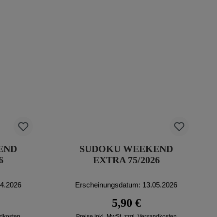
END
SUDOKU WEEKEND
6
EXTRA 75/2026
04.2026
Erscheinungsdatum: 13.05.2026
reis:
Regulärer Preis:
5,90 €
ndkosten
Preise inkl. MwSt. zzgl. Versandkosten