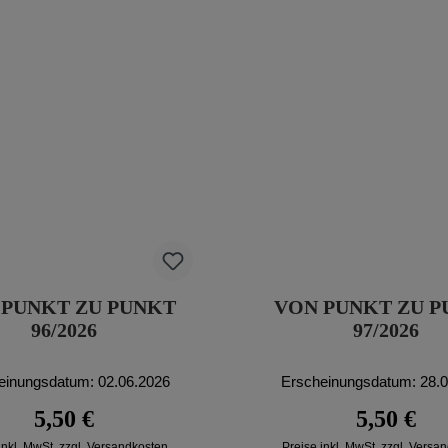
 PUNKT ZU PUNKT
VON PUNKT ZU 
96/2026
97/2026
einungsdatum: 02.06.2026
Erscheinungsdatum: 28.
Regulärer Preis:
Regulärer P
5,50 €
5,50 €
inkl. MwSt. zzgl. Versandkosten
Preise inkl. MwSt. zzgl. Versa