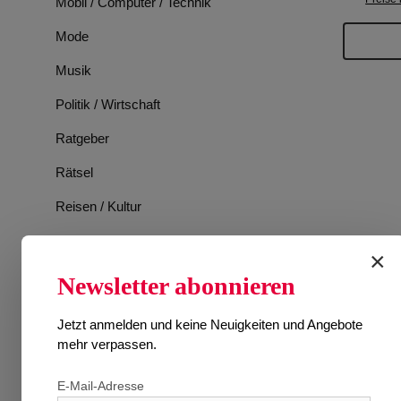
Mobil / Computer / Technik
Mode
Musik
Politik / Wirtschaft
Ratgeber
Rätsel
Reisen / Kultur
Romane
×
Spiele
Newsletter abonnieren
Sport
Jetzt anmelden und keine Neuigkeiten und Angebote
Tiere
mehr verpassen.
TV-Programm
E-Mail-Adresse