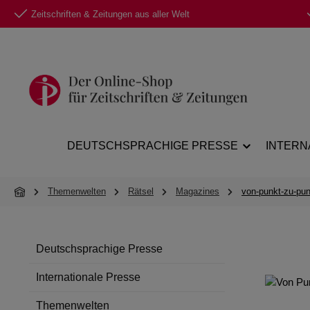
Zeitschriften & Zeitungen aus aller Welt
 Hauptinhalt springen
Zur Suche springen
Zur Hauptnavigation springen
DEUTSCHSPRACHIGE PRESSE
INTERN
Themenwelten
Rätsel
Magazines
von-punkt-zu-pun
Deutschsprachige Presse
Internationale Presse
Themenwelten