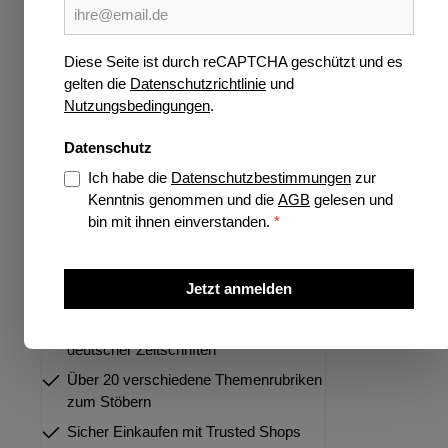
Wissen
Verlage
Diese Seite ist durch reCAPTCHA geschützt und es
gelten die
Datenschutzrichtlinie
und
Jetzt vorbestellen
Nutzungsbedingungen
.
Highlights
Datenschutz
Ich habe die
Datenschutzbestimmungen
zur
Kenntnis genommen und die
AGB
gelesen und
bin mit ihnen einverstanden.
*
Über 35 Jahre Spezialist für deutsche
und internationale Zeitschriften
Jetzt anmelden
Größtes Portfolio internationaler und
deutscher Zeitschriften
Über 20 verschiedene Themenrubriken
zum Stöbern
Sicher Einkaufen mit Trusted Shops