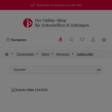
Zum Hauptinhalt springen
Zeitschriften & Zeitungen aus aller Welt
Werkzeugleiste anzeigen
Du hast 0 Produkte
Navigation
Themenwelten
Rätsel
Magazines
sudoku-mittel