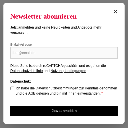
×
Newsletter abonnieren
Jetzt anmelden und keine Neuigkeiten und Angebote mehr
verpassen.
SUDOKU MITTEL 155/2026
E-Mail-Adresse
Erscheinungsdatum: 18.04.2026
Regulärer Preis:
4,50 €
Diese Seite ist durch reCAPTCHA geschützt und es gelten die
Preise inkl. MwSt. zzgl. Versandkosten
Datenschutzrichtlinie
und
Nutzungsbedingungen
.
Datenschutz
Titel kaufen
Ich habe die
Datenschutzbestimmungen
zur Kenntnis genommen
und die
AGB
gelesen und bin mit ihnen einverstanden.
*
Jetzt anmelden